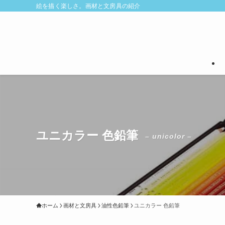
絵を描く楽しさ。画材と文房具の紹介
ユニカラー 色鉛筆
– unicolor –
ホーム
画材と文房具
油性色鉛筆
ユニカラー 色鉛筆