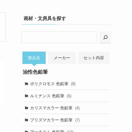
画材・文房具を探す
検
索
製品名
メーカー
セット内容
油性色鉛筆
ポリクロモス 色鉛筆
(8)
ルミナンス 色鉛筆
(6)
カリスマカラー 色鉛筆
(4)
プリズマカラー 色鉛筆
(7)
アーチスト 色鉛筆