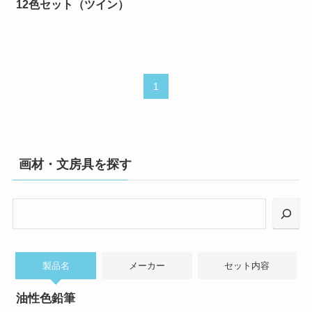
12色セット（ツイン）
1
画材・文房具を探す
検
索
製品名
メーカー
セット内容
油性色鉛筆