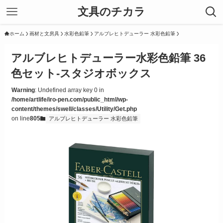
文具のチカラ
ホーム
画材と文房具
水彩色鉛筆
アルブレヒトデューラー 水彩色鉛筆
アルブレヒトデューラー水彩色鉛筆 36
色セット-スタジオボックス
Warning
: Undefined array key 0 in
/home/artlife/iro-pen.com/public_html/wp-
content/themes/swell/classes/Utility/Get.php
on line
805
アルブレヒトデューラー 水彩色鉛筆