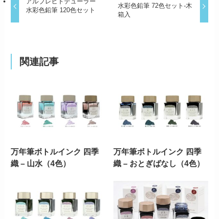
アルブレヒトデューラー
水彩色鉛筆 72色セット-木
水彩色鉛筆 120色セット
箱入
関連記事
万年筆ボトルインク 四季
万年筆ボトルインク 四季
織 – 山水（4色）
織 – おとぎばなし（4色）