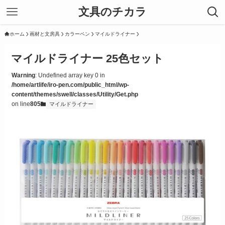
文具のチカラ
ホーム
画材と文房具
カラーペン
マイルドライナー
マイルドライナー 25色セット
Warning
: Undefined array key 0 in
/home/artlife/iro-pen.com/public_html/wp-
content/themes/swell/classes/Utility/Get.php
on line
805
マイルドライナー