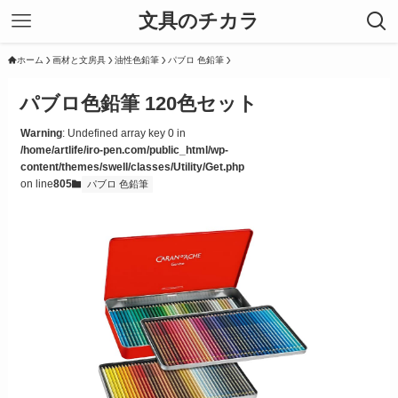
文具のチカラ
ホーム
画材と文房具
油性色鉛筆
パブロ 色鉛筆
パブロ色鉛筆 120色セット
Warning
: Undefined array key 0 in
/home/artlife/iro-pen.com/public_html/wp-
content/themes/swell/classes/Utility/Get.php
on line
805
パブロ 色鉛筆