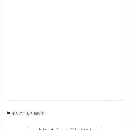
ポリクロモス 色鉛筆
よかったらシェアしてね！