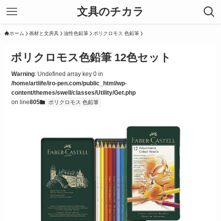
文具のチカラ
ホーム
画材と文房具
油性色鉛筆
ポリクロモス 色鉛筆
ポリクロモス色鉛筆 12色セット
Warning
: Undefined array key 0 in
/home/artlife/iro-pen.com/public_html/wp-
content/themes/swell/classes/Utility/Get.php
on line
805
ポリクロモス 色鉛筆