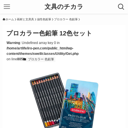
文具のチカラ
ホーム
画材と文房具
油性色鉛筆
プロカラー 色鉛筆
プロカラー色鉛筆 12色セット
Warning
: Undefined array key 0 in
/home/artlife/iro-pen.com/public_html/wp-
content/themes/swell/classes/Utility/Get.php
on line
805
プロカラー 色鉛筆