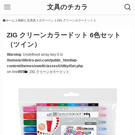
文具のチカラ
ホーム
画材と文房具
カラーペン
ZIG クリーンカラードット
ZIG クリーンカラードット 6色セット
（ツイン）
Warning
: Undefined array key 0 in
/home/artlife/iro-pen.com/public_html/wp-
content/themes/swell/classes/Utility/Get.php
on line
805
ZIG クリーンカラードット