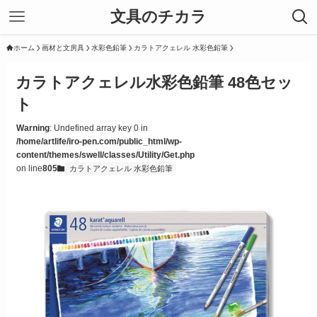
文具のチカラ
ホーム
画材と文房具
水彩色鉛筆
カラトアクェレル 水彩色鉛筆
カラトアクェレル水彩色鉛筆 48色セッ
ト
Warning
: Undefined array key 0 in
/home/artlife/iro-pen.com/public_html/wp-
content/themes/swell/classes/Utility/Get.php
on line
805
カラトアクェレル 水彩色鉛筆