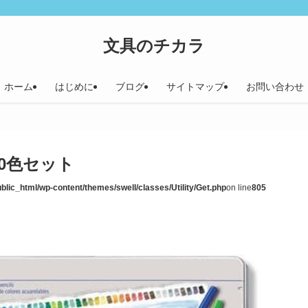
文具のチカラ
ホーム
はじめに
ブログ
サイトマップ
お問い合わせ
0色セット
ublic_html/wp-content/themes/swell/classes/Utility/Get.php
on line
805