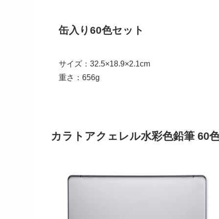
缶入り60色セット
サイズ：32.5×18.9×2.1cm
重さ：656g
カラトアクェレル水彩色鉛筆 60