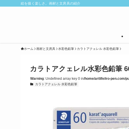
絵を描く楽しさ。画材と文房具の紹介
ホーム
画材と文房具
水彩色鉛筆
カラトアクェレル 水彩色鉛筆
カラトアクェレル水彩色鉛筆 6
Warning
: Undefined array key 0 in
/home/artlife/iro-pen.com/p
カラトアクェレル 水彩色鉛筆